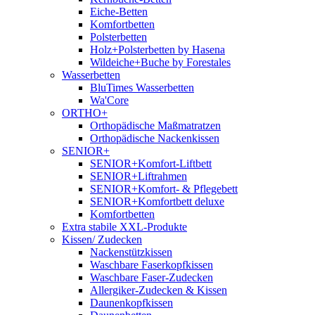
Eiche-Betten
Komfortbetten
Polsterbetten
Holz+Polsterbetten by Hasena
Wildeiche+Buche by Forestales
Wasserbetten
BluTimes Wasserbetten
Wa'Core
ORTHO+
Orthopädische Maßmatratzen
Orthopädische Nackenkissen
SENIOR+
SENIOR+Komfort-Liftbett
SENIOR+Liftrahmen
SENIOR+Komfort- & Pflegebett
SENIOR+Komfortbett deluxe
Komfortbetten
Extra stabile XXL-Produkte
Kissen/ Zudecken
Nackenstützkissen
Waschbare Faserkopfkissen
Waschbare Faser-Zudecken
Allergiker-Zudecken & Kissen
Daunenkopfkissen