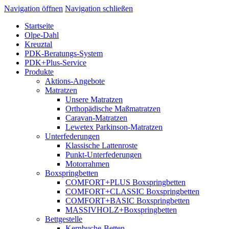
Navigation öffnen
Navigation schließen
Startseite
Olpe-Dahl
Kreuztal
PDK-Beratungs-System
PDK+Plus-Service
Produkte
Aktions-Angebote
Matratzen
Unsere Matratzen
Orthopädische Maßmatratzen
Caravan-Matratzen
Lewetex Parkinson-Matratzen
Unterfederungen
Klassische Lattenroste
Punkt-Unterfederungen
Motorrahmen
Boxspringbetten
COMFORT+PLUS Boxspringbetten
COMFORT+CLASSIC Boxspringbetten
COMFORT+BASIC Boxspringbetten
MASSIVHOLZ+Boxspringbetten
Bettgestelle
Kernbuche-Betten